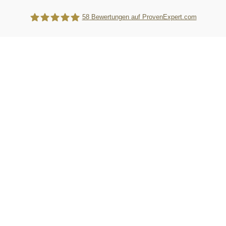
58
Bewertungen auf ProvenExpert.com
WebTiger Pro GmbH - Kanzleimarketing