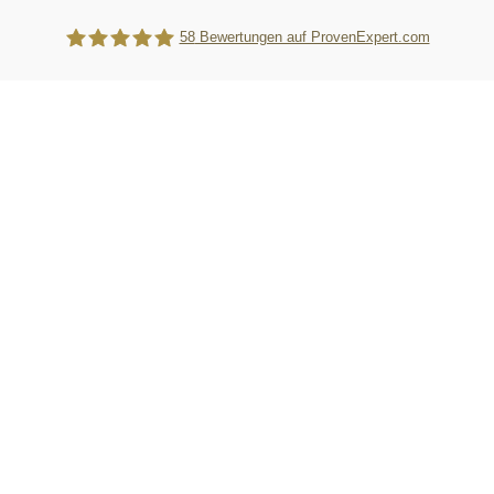
58
Bewertungen auf ProvenExpert.com
WebTiger Pro GmbH - Kanzleimarketing