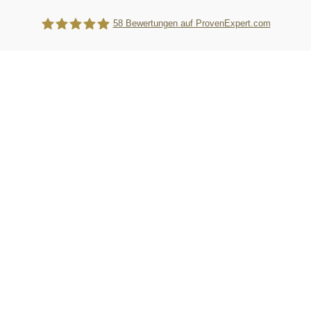
58
Bewertungen auf ProvenExpert.com
WebTiger Pro GmbH - Kanzleimarketing