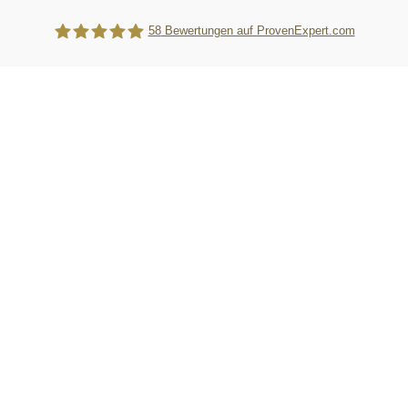
58
Bewertungen auf ProvenExpert.com
WebTiger Pro GmbH - Kanzleimarketing