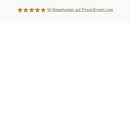
58
Bewertungen auf ProvenExpert.com
WebTiger Pro GmbH - Kanzleimarketing